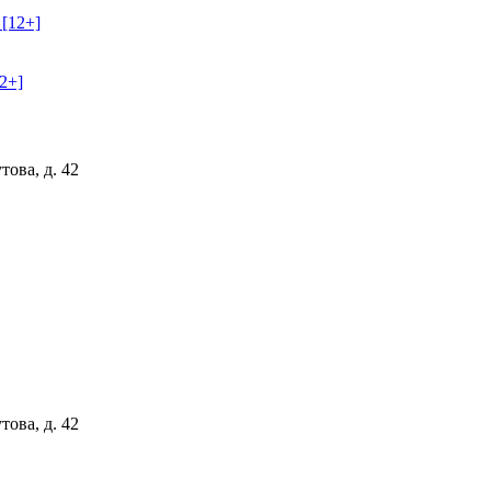
2+]
ова, д. 42
ова, д. 42